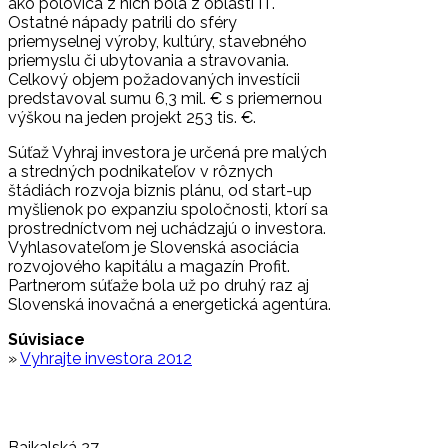
ako polovica z nich bola z oblasti IT.
Ostatné nápady patrili do sféry
priemyselnej výroby, kultúry, stavebného
priemyslu či ubytovania a stravovania.
Celkový objem požadovaných investícii
predstavoval sumu 6,3 mil. € s priemernou
výškou na jeden projekt 253 tis. €.
Súťaž Vyhraj investora je určená pre malých
a stredných podnikateľov v rôznych
štádiách rozvoja biznis plánu, od start-up
myšlienok po expanziu spoločnosti, ktorí sa
prostredníctvom nej uchádzajú o investora.
Vyhlasovateľom je Slovenská asociácia
rozvojového kapitálu a magazín Profit.
Partnerom súťaže bola už po druhý raz aj
Slovenská inovačná a energetická agentúra.
Súvisiace
»
Vyhrajte investora 2012
Bajkalská 27