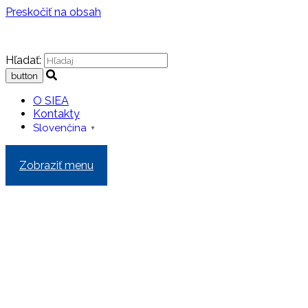
Preskočiť na obsah
Hľadať:
O SIEA
Kontakty
Slovenčina
▼
Zobraziť menu