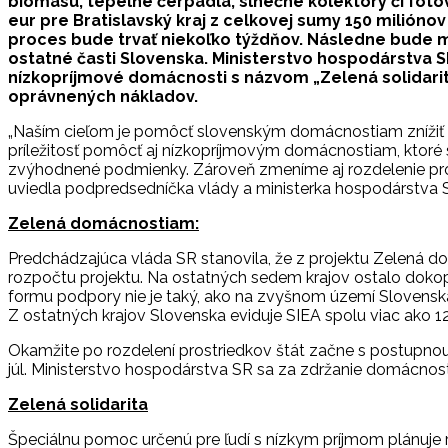
biomasu, tepelné čerpadlá, slnečné kolektory či foto
eur pre Bratislavský kraj z celkovej sumy 150 milióno
proces bude trvať niekoľko týždňov. Následne bude m
ostatné časti Slovenska. Ministerstvo hospodárstva S
nízkopríjmové domácnosti s názvom „Zelená solidarit
oprávnených nákladov.
„Naším cieľom je pomôcť slovenským domácnostiam znížiť ic
príležitosť pomôcť aj nízkopríjmovým domácnostiam, ktoré 
zvýhodnené podmienky. Zároveň zmeníme aj rozdelenie pros
uviedla podpredsedníčka vlády a ministerka hospodárstva 
Zelená domácnostiam:
Predchádzajúca vláda SR stanovila, že z projektu Zelená dom
rozpočtu projektu. Na ostatných sedem krajov ostalo dokopy i
formu podpory nie je taký, ako na zvyšnom území Slovenska. 
Z ostatných krajov Slovenska eviduje SIEA spolu viac ako 12
Okamžite po rozdelení prostriedkov štát začne s postupnou 
júl. Ministerstvo hospodárstva SR sa za zdržanie domácnost
Zelená solidarita
Špeciálnu pomoc určenú pre ľudí s nízkym príjmom plánuje r