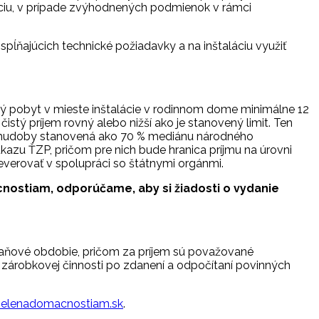
ciu, v prípade zvýhodnených podmienok v rámci
pĺňajúcich technické požiadavky a na inštaláciu využiť
ný pobyt v mieste inštalácie v rodinnom dome minimálne 12
tý príjem rovný alebo nižší ako je stanovený limit. Ten
ka chudoby stanovená ako 70 % mediánu národného
kazu ŤZP, pričom pre nich bude hranica príjmu na úrovni
verovať v spolupráci so štátnymi orgánmi.
cnostiam, odporúčame, aby si žiadosti o vydanie
daňové obdobie, pričom za príjem sú považované
 zárobkovej činnosti po zdanení a odpočítaní povinných
zelenadomacnostiam.sk
.