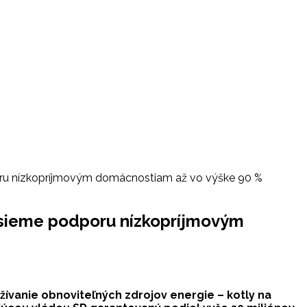
dporu nízkopríjmovým domácnostiam až vo výške 90 %
nesieme podporu nízkopríjmovým
ívanie obnoviteľných zdrojov energie – kotly na