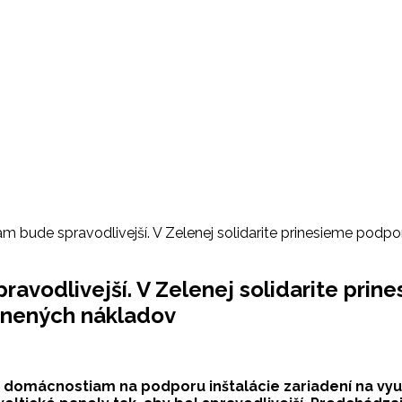
m bude spravodlivejší. V Zelenej solidarite prinesieme po
avodlivejší. V Zelenej solidarite pri
vnených nákladov
 domácnostiam na podporu inštalácie zariadení na využ