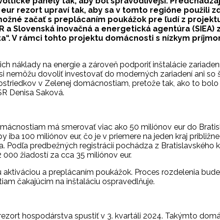
voltické panely tak, aby bol spravodlivejší. Predchádz
v eur rezort upraví tak, aby sa v tomto regióne použil
ožné začať s preplácaním poukážok pre ľudí z projektu
R a Slovenská inovačná a energetická agentúra (SIEA) 
a“. V rámci tohto projektu domácnosti s nízkym príjm
h náklady na energie a zároveň podporiť inštalácie zariaden
si nemôžu dovoliť investovať do moderných zariadení ani so
triedkov v Zelenej domácnostiam, pretože tak, ako to bolo 
SR Denisa Saková.
ácnostiam má smerovať viac ako 50 miliónov eur do Bratislavs
ba 100 miliónov eur, čo je v priemere na jeden kraj približne
Podľa predbežných registrácií pochádza z Bratislavského kraj
 000 žiadostí za cca 35 miliónov eur.
aktiváciou a preplácaním poukážok. Proces rozdelenia bude t
iam čakajúcim na inštaláciu ospravedlňuje.
ezort hospodárstva spustiť v 3. kvartáli 2024. Takýmto domá