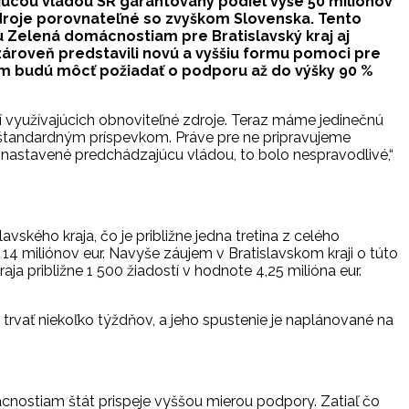
ajúcou vládou SR garantovaný podiel vyše 50 miliónov
i zdroje porovnateľné so zvyškom Slovenska. Tento
 Zelená domácnostiam pre Bratislavský kraj aj
zároveň predstavili novú a vyššiu formu pomoci pre
om budú môcť požiadať o podporu až do výšky 90 %
í využívajúcich obnoviteľné zdroje. Teraz máme jedinečnú
 štandardným príspevkom. Práve pre ne pripravujeme
nastavené predchádzajúcu vládou, to bolo nespravodlivé,“
kého kraja, čo je približne jedna tretina z celého
 14 miliónov eur. Navyše záujem v Bratislavskom kraji o túto
a približne 1 500 žiadostí v hodnote 4,25 milióna eur.
rvať niekoľko týždňov, a jeho spustenie je naplánované na
cnostiam štát prispeje vyššou mierou podpory. Zatiaľ čo