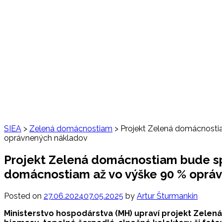
SIEA
>
Zelená domácnostiam
>
Projekt Zelená domácnostia
oprávnených nákladov
Projekt Zelená domácnostiam bude spr
domácnostiam až vo výške 90 % oprá
Posted on
27.06.2024
07.05.2025
by
Artur Šturmankin
Ministerstvo hospodárstva (MH) upraví projekt Zelená