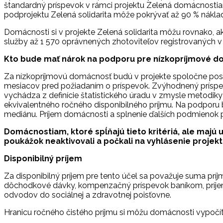
štandardný príspevok v rámci projektu Zelená domácnosti
podprojektu Zelená solidarita môže pokrývať až 90 % nákla
Domácnosti si v projekte Zelená solidarita môžu rovnako, ak
služby až 1 570 oprávnených zhotoviteľov registrovaných 
Kto bude mať nárok na podporu pre nízkopríjmové d
Za nízkopríjmovú domácnosť budú v projekte spoločne posud
mesiacov pred požiadaním o príspevok. Zvýhodnený príspevo
vychádza z definície štatistického úradu v zmysle metodiky
ekvivalentného ročného disponibilného príjmu. Na podporu b
mediánu. Príjem domácnosti a splnenie ďalších podmienok 
Domácnostiam, ktoré spĺňajú tieto kritériá, ale majú
poukážok neaktivovali a počkali na vyhlásenie projekt
Disponibilný príjem
Za disponibilný príjem pre tento účel sa považuje suma p
dôchodkové dávky, kompenzačný príspevok baníkom, príjem z
odvodov do sociálnej a zdravotnej poisťovne.
Hranicu ročného čistého príjmu si môžu domácnosti vypočí