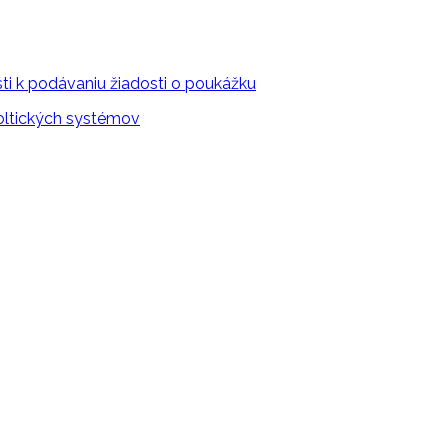
i k podávaniu žiadosti o poukážku
voltických systémov