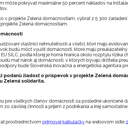
am môže pokrývať maximálne 50 percent nákladov na inštalá
dov.
o v projekte Zelená domácnostiam, vybrať z 5 300 zariadení s
v projekte Zelená domácnostiam.
omácnosti
zovaní vlastníci nehnuteľností a všetci, ktorí majú evidova
k budú môcť využiť domácnosti, ktoré majú preukázateľný čis
 EU SILC, podľa ktorej je horná hranica okolo rozptylu rizi
udú mať nárok aj domácnosti, v ktorých bývajú držitelia preu
podpory bude Slovenská inovačná a energetická agentúra pre
 už podanú žiadosť o príspevok v projekte Zelená domá
u Zelená solidarita.
ríjmu pre všetkých členov domácnosti za posledné ukončené 
o závislej činnosti a príjem z podnikania a inej samostatne
tať prostredníctvom
príjmovej kalkulačky
na webovom sídle