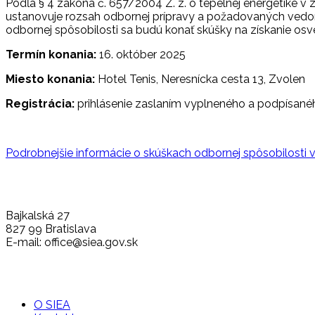
Podľa § 4 zákona č. 657/2004 Z. z. o tepelnej energetike v 
ustanovuje rozsah odbornej prípravy a požadovaných vedomo
odbornej spôsobilosti sa budú konať skúšky na získanie osv
Termín konania:
16. október 2025
Miesto konania:
Hotel Tenis, Neresnícka cesta 13, Zvolen
Registrácia:
prihlásenie zaslaním vyplneného a podpísan
Podrobnejšie informácie o skúškach odbornej spôsobilosti v
Bajkalská 27
827 99 Bratislava
E-mail: office@siea.gov.sk
O SIEA