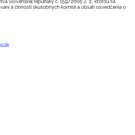
va Slovenskej republiky č. 159/2005 Z. z., ktorou sa
vaní a činnosti skúšobných komisií a obsah osvedčenia o
v.sk