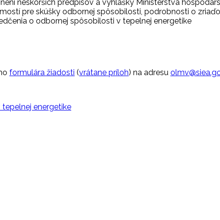
znení neskorších predpisov a vyhlášky Ministerstva hospodárst
stí pre skúšky odbornej spôsobilosti, podrobnosti o zriaďo
edčenia o odbornej spôsobilosti v tepelnej energetike
ého
formulára žiadosti
(
vrátane príloh
) na adresu
olmv@siea.go
 tepelnej energetike