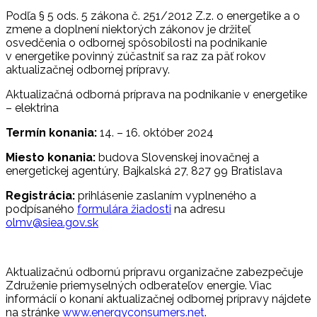
Podľa § 5 ods. 5 zákona č. 251/2012 Z.z. o energetike a o
zmene a doplnení niektorých zákonov je držiteľ
osvedčenia o odbornej spôsobilosti na podnikanie
v energetike povinný zúčastniť sa raz za päť rokov
aktualizačnej odbornej prípravy.
Aktualizačná odborná príprava na podnikanie v energetike
– elektrina
Termín konania:
14. – 16. október 2024
Miesto konania:
budova Slovenskej inovačnej a
energetickej agentúry, Bajkalská 27, 827 99 Bratislava
Registrácia:
prihlásenie zaslaním vyplneného a
podpísaného
formulára žiadosti
na adresu
olmv@siea.gov.sk
Aktualizačnú odbornú prípravu organizačne zabezpečuje
Združenie priemyselných odberateľov energie. Viac
informácií o konaní aktualizačnej odbornej prípravy nájdete
na stránke
www.energyconsumers.net
.