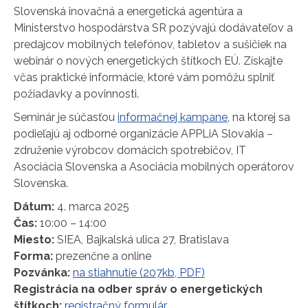
Slovenská inovačná a energetická agentúra a
Ministerstvo hospodárstva SR pozývajú dodávateľov a
predajcov mobilných telefónov, tabletov a sušičiek na
webinár o nových energetických štítkoch EÚ. Získajte
včas praktické informácie, ktoré vám pomôžu splniť
požiadavky a povinnosti.
Seminár je súčasťou
informačnej kampane
, na ktorej sa
podieľajú aj odborné organizácie APPLiA Slovakia –
združenie výrobcov domácich spotrebičov, IT
Asociácia Slovenska a Asociácia mobilných operátorov
Slovenska.
Dátum:
4. marca 2025
Čas:
10:00 – 14:00
Miesto:
SIEA, Bajkalská ulica 27, Bratislava
Forma:
prezenčne a online
Pozvánka:
na stiahnutie (207kb, PDF)
Registrácia na odber správ o energetických
štítkoch:
registračný formulár