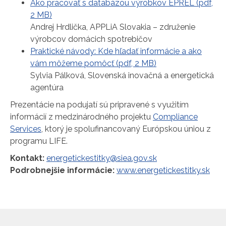
Ako pracovať s databázou výrobkov EPREL (pdf,
2 MB)
Andrej Hrdlička, APPLiA Slovakia – združenie
výrobcov domácich spotrebičov
Praktické návody: Kde hľadať informácie a ako
vám môžeme pomôcť (pdf, 2 MB)
Sylvia Pálková, Slovenská inovačná a energetická
agentúra
Prezentácie na podujatí sú pripravené s využitím
informácií z medzinárodného projektu
Compliance
Services
, ktorý je spolufinancovaný Európskou úniou z
programu LIFE.
Kontakt:
energetickestitky@siea.gov.sk
Podrobnejšie informácie:
www.energetickestitky.sk