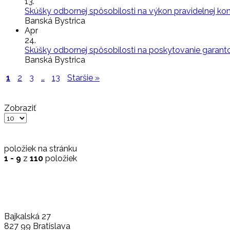
13.
Skúšky odbornej spôsobilosti na výkon pravidelnej k
Banská Bystrica
Apr
24.
Skúšky odbornej spôsobilosti na poskytovanie garanto
Banská Bystrica
1
2
3
…
13
Staršie »
Zobraziť
položiek na stránku
1 - 9
z
110
položiek
Bajkalská 27
827 99 Bratislava