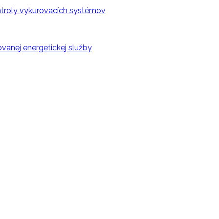
ontroly vykurovacích systémov
vanej energetickej služby