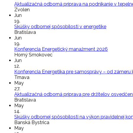
Aktualizačná odborná príprava na podnikanie v tepelne
Zvolen
Jun
19.
Skúšky odbornej spôsobilosti v energetike
Bratislava
Jun
19.
Konferencia Energetický manažment 2026
Horný Smokovec
Jun
12.
Konferencia Energetika pre samosprávy – od zámeru k 
Trnava
May
27.
Aktualizačná odborná príprava pre držiteľov osvedčení 
Bratislava
May
14.
Skúšky odbornej spôsobilosti na výkon pravidelnej ko
Banská Bystrica
May