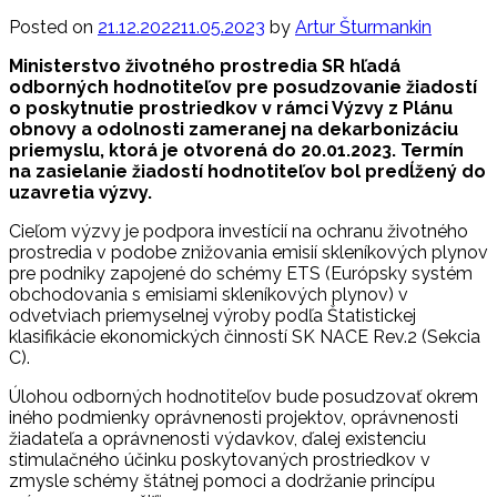
Posted on
21.12.2022
11.05.2023
by
Artur Šturmankin
Ministerstvo životného prostredia SR hľadá
odborných hodnotiteľov pre posudzovanie žiadostí
o poskytnutie prostriedkov v rámci Výzvy z Plánu
obnovy a odolnosti zameranej na dekarbonizáciu
priemyslu, ktorá je otvorená do 20.01.2023. Termín
na zasielanie žiadostí hodnotiteľov bol predĺžený do
uzavretia výzvy.
Cieľom výzvy je podpora investícií na ochranu životného
prostredia v podobe znižovania emisií skleníkových plynov
pre podniky zapojené do schémy ETS (Európsky systém
obchodovania s emisiami skleníkových plynov) v
odvetviach priemyselnej výroby podľa Štatistickej
klasifikácie ekonomických činností SK NACE Rev.2 (Sekcia
C).
Úlohou odborných hodnotiteľov bude posudzovať okrem
iného podmienky oprávnenosti projektov, oprávnenosti
žiadateľa a oprávnenosti výdavkov, ďalej existenciu
stimulačného účinku poskytovaných prostriedkov v
zmysle schémy štátnej pomoci a dodržanie princípu