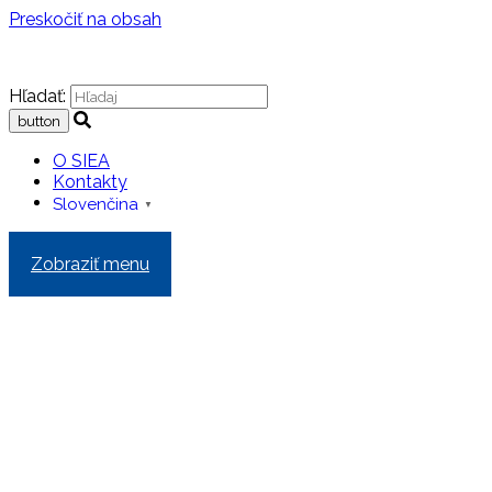
Preskočiť na obsah
Hľadať:
O SIEA
Kontakty
Slovenčina
▼
Zobraziť menu