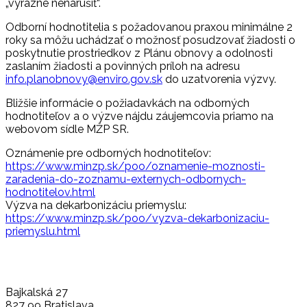
„výrazne nenarušiť“.
Odborní hodnotitelia s požadovanou praxou minimálne 2
roky sa môžu uchádzať o možnosť posudzovať žiadosti o
poskytnutie prostriedkov z Plánu obnovy a odolnosti
zaslaním žiadosti a povinných príloh na adresu
info.planobnovy@enviro.gov.sk
do uzatvorenia výzvy.
Bližšie informácie o požiadavkách na odborných
hodnotiteľov a o výzve nájdu záujemcovia priamo na
webovom sídle MŽP SR.
Oznámenie pre odborných hodnotiteľov:
https://www.minzp.sk/poo/oznamenie-moznosti-
zaradenia-do-zoznamu-externych-odbornych-
hodnotitelov.html
Výzva na dekarbonizáciu priemyslu:
https://www.minzp.sk/poo/vyzva-dekarbonizaciu-
priemyslu.html
Bajkalská 27
827 99 Bratislava