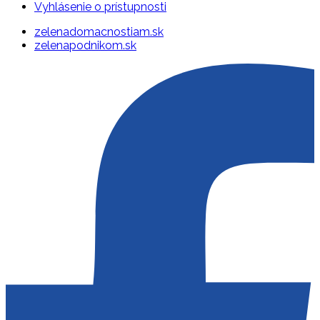
Vyhlásenie o prístupnosti
zelenadomacnostiam.sk
zelenapodnikom.sk