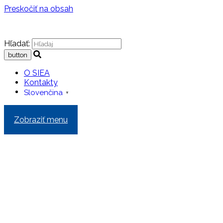
Preskočiť na obsah
Hľadať:
O SIEA
Kontakty
Slovenčina
▼
Zobraziť menu