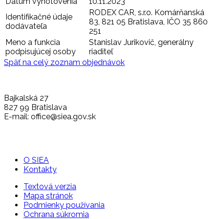
Dátum vyhotovenia
10.11.2023
RODEX CAR, s.r.o. Komárňanská
Identifikačné údaje
83, 821 05 Bratislava, IČO 35 860
dodávateľa
251
Meno a funkcia
Stanislav Jurikovič, generálny
podpisujúcej osoby
riaditeľ
Späť na celý zoznam objednávok
Bajkalská 27
827 99 Bratislava
E-mail: office@siea.gov.sk
O SIEA
Kontakty
Textová verzia
Mapa stránok
Podmienky používania
Ochrana súkromia