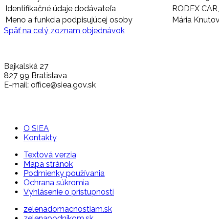
Identifikačné údaje dodávateľa
RODEX CAR, s
Meno a funkcia podpisujúcej osoby
Mária Knutov
Späť na celý zoznam objednávok
Bajkalská 27
827 99 Bratislava
E-mail: office@siea.gov.sk
O SIEA
Kontakty
Textová verzia
Mapa stránok
Podmienky používania
Ochrana súkromia
Vyhlásenie o prístupnosti
zelenadomacnostiam.sk
zelenapodnikom.sk