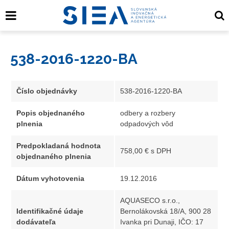
538-2016-1220-BA
Číslo objednávky
538-2016-1220-BA
Popis objednaného
odbery a rozbery
plnenia
odpadových vôd
Predpokladaná hodnota
758,00 € s DPH
objednaného plnenia
Dátum vyhotovenia
19.12.2016
AQUASECO s.r.o.,
Identifikačné údaje
Bernolákovská 18/A, 900 28
dodávateľa
Ivanka pri Dunaji, IČO: 17