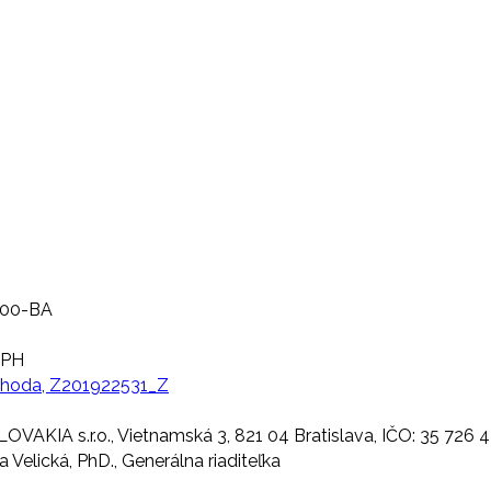
800-BA
DPH
hoda, Z201922531_Z
AKIA s.r.o., Vietnamská 3, 821 04 Bratislava, IČO: 35 726 
a Velická, PhD., Generálna riaditeľka