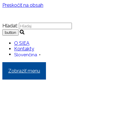
Preskočiť na obsah
Hľadať:
O SIEA
Kontakty
Slovenčina
▼
Zobraziť menu