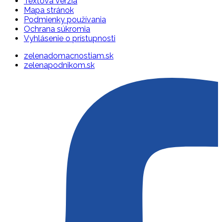
Textová verzia
Mapa stránok
Podmienky používania
Ochrana súkromia
Vyhlásenie o prístupnosti
zelenadomacnostiam.sk
zelenapodnikom.sk