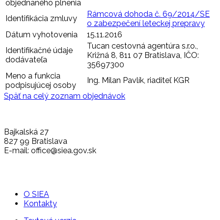
objednaného plnenia
Rámcová dohoda č. 69/2014/SE
Identifikácia zmluvy
o zabezpečení leteckej prepravy
Dátum vyhotovenia
15.11.2016
Tucan cestovná agentúra s.r.o.,
Identifikačné údaje
Križná 8, 811 07 Bratislava, IČO:
dodávateľa
35697300
Meno a funkcia
Ing. Milan Pavlík, riaditeľ KGR
podpisujúcej osoby
Späť na celý zoznam objednávok
Bajkalská 27
827 99 Bratislava
E-mail: office@siea.gov.sk
O SIEA
Kontakty