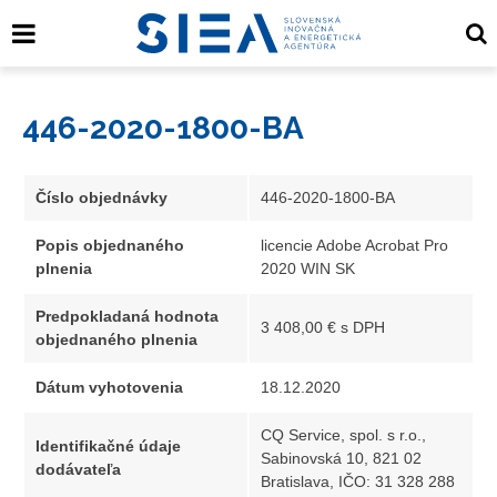
446-2020-1800-BA
Číslo objednávky
446-2020-1800-BA
Popis objednaného
licencie Adobe Acrobat Pro
plnenia
2020 WIN SK
Predpokladaná hodnota
3 408,00 € s DPH
objednaného plnenia
Dátum vyhotovenia
18.12.2020
CQ Service, spol. s r.o.,
Identifikačné údaje
Sabinovská 10, 821 02
dodávateľa
Bratislava, IČO: 31 328 288