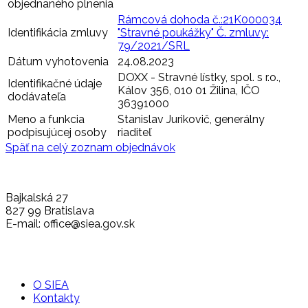
objednaného plnenia
Rámcová dohoda č.:21K000034
Identifikácia zmluvy
"Stravné poukážky" Č. zmluvy:
79/2021/SRL
Dátum vyhotovenia
24.08.2023
DOXX - Stravné lístky, spol. s r.o.,
Identifikačné údaje
Kálov 356, 010 01 Žilina, IČO
dodávateľa
36391000
Meno a funkcia
Stanislav Jurikovič, generálny
podpisujúcej osoby
riaditeľ
Späť na celý zoznam objednávok
Bajkalská 27
827 99 Bratislava
E-mail: office@siea.gov.sk
O SIEA
Kontakty