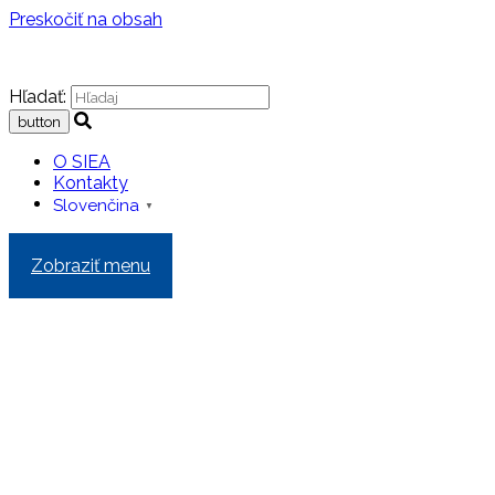
Preskočiť na obsah
Hľadať:
O SIEA
Kontakty
Slovenčina
▼
Zobraziť menu