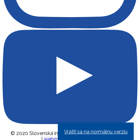
Vrátiť sa na normálnu verziu
© 2020 Slovenská inovačná a energetická agentúra
|
webmaster@siea.gov.sk