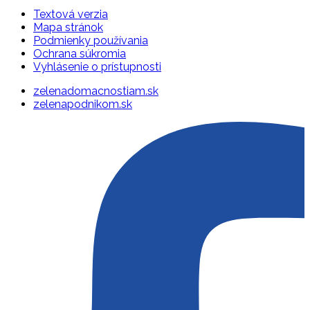
Textová verzia
Mapa stránok
Podmienky používania
Ochrana súkromia
Vyhlásenie o prístupnosti
zelenadomacnostiam.sk
zelenapodnikom.sk