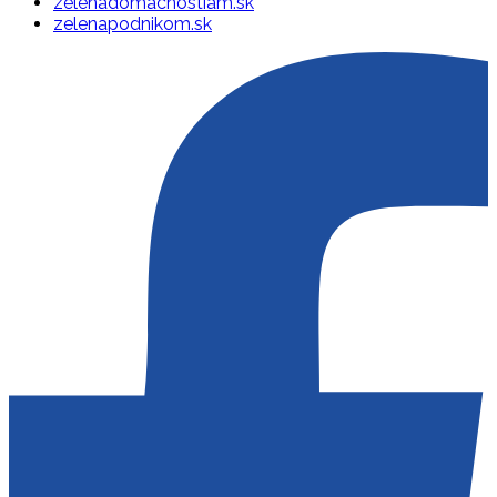
zelenadomacnostiam.sk
zelenapodnikom.sk