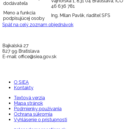
Vajnorská 1, 831 04 Bratislava, IČO
dodávateľa
46 636 781
Meno a funkcia
Ing. Milan Pavlík, riaditeľ SFS
podpisujúcej osoby
Späť na celý zoznam objednávok
Bajkalská 27
827 99 Bratislava
E-mail: office@siea.gov.sk
O SIEA
Kontakty
Textová verzia
Mapa stránok
Podmienky používania
Ochrana súkromia
Vyhlásenie o prístupnosti