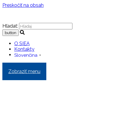
Preskočiť na obsah
Hľadať:
O SIEA
Kontakty
Slovenčina
▼
Zobraziť menu