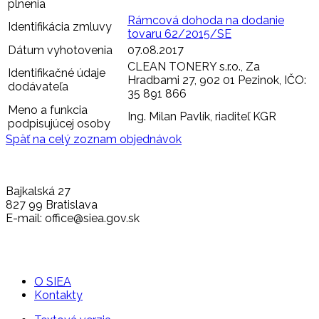
plnenia
Rámcová dohoda na dodanie
Identifikácia zmluvy
tovaru 62/2015/SE
Dátum vyhotovenia
07.08.2017
CLEAN TONERY s.r.o., Za
Identifikačné údaje
Hradbami 27, 902 01 Pezinok, IČO:
dodávateľa
35 891 866
Meno a funkcia
Ing. Milan Pavlík, riaditeľ KGR
podpisujúcej osoby
Späť na celý zoznam objednávok
Bajkalská 27
827 99 Bratislava
E-mail: office@siea.gov.sk
O SIEA
Kontakty