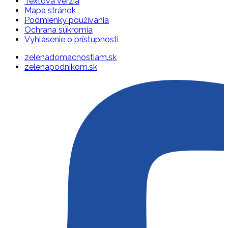
Textová verzia
Mapa stránok
Podmienky používania
Ochrana súkromia
Vyhlásenie o prístupnosti
zelenadomacnostiam.sk
zelenapodnikom.sk