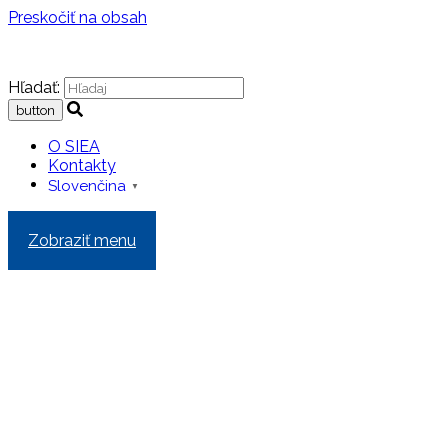
Preskočiť na obsah
Hľadať:
O SIEA
Kontakty
Slovenčina
▼
Zobraziť menu