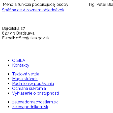
Meno a funkcia podpisujúcej osoby
Ing. Peter Bl
Späť na celý zoznam objednávok
Bajkalská 27
827 99 Bratislava
E-mail: office@siea.gov.sk
O SIEA
Kontakty
Textová verzia
Mapa stránok
Podmienky používania
Ochrana súkromia
Vyhlásenie o prístupnosti
zelenadomacnostiam.sk
zelenapodnikom.sk