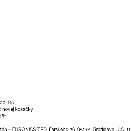
220-BA
zínovej kosačky
DPH
jtán – EURONICS TPD, Farského 26, 851 01, Bratislava, IČO: 1