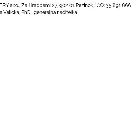
 s.r.o., Za Hradbami 27, 902 01 Pezinok, IČO: 35 891 866
a Velická, PhD., generálna riaditeľka