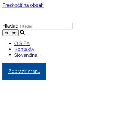
Preskočiť na obsah
Hľadať:
O SIEA
Kontakty
Slovenčina
▼
Zobraziť menu