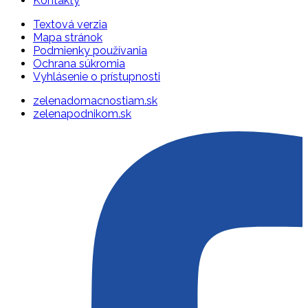
Kontakty
Textová verzia
Mapa stránok
Podmienky používania
Ochrana súkromia
Vyhlásenie o prístupnosti
zelenadomacnostiam.sk
zelenapodnikom.sk