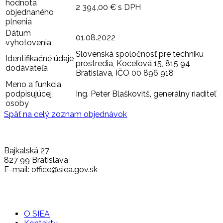
hodnota
2 394,00 € s DPH
objednaného
plnenia
Dátum
01.08.2022
vyhotovenia
Slovenská spoločnosť pre techniku
Identifikačné údaje
prostredia, Koceľová 15, 815 94
dodávateľa
Bratislava, IČO 00 896 918
Meno a funkcia
podpisujúcej
Ing. Peter Blaškovitš, generálny riaditeľ
osoby
Späť na celý zoznam objednávok
Bajkalská 27
827 99 Bratislava
E-mail: office@siea.gov.sk
O SIEA