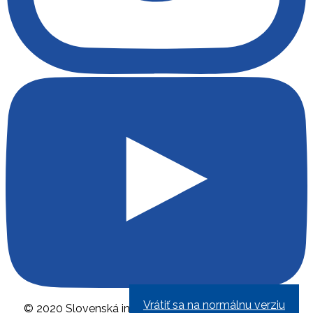
Vrátiť sa na normálnu verziu
© 2020 Slovenská inovačná a energetická agentúra