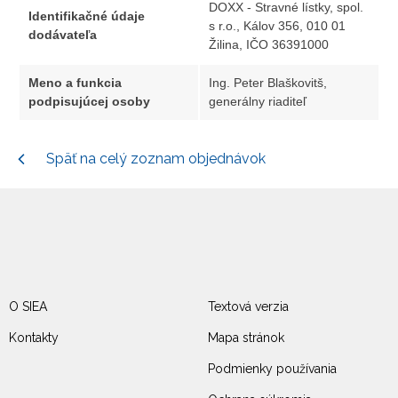
DOXX - Stravné lístky, spol.
Identifikačné údaje
s r.o., Kálov 356, 010 01
dodávateľa
Žilina, IČO 36391000
Meno a funkcia
Ing. Peter Blaškovitš,
podpisujúcej osoby
generálny riaditeľ
Späť na celý zoznam objednávok
O SIEA
Textová verzia
Kontakty
Mapa stránok
Podmienky používania