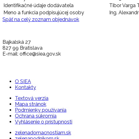
Identifikačné údaje dodávateľa
Tibor Varga 
Meno a funkcia podpisujúcej osoby
Ing. Alexandr
Späť na celý zoznam objednávok
Bajkalská 27
827 99 Bratislava
E-mail: office@siea.gov.sk
O SIEA
Kontakty
Textová verzia
Mapa stránok
Podmienky používania
Ochrana súkromia
Vyhlásenie o prístupnosti
zelenadomacnostiam.sk
zelenapodnikom.sk