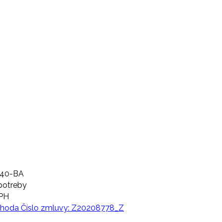
040-BA
potreby
DPH
oda Číslo zmluvy: Z20208778_Z