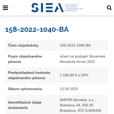
158-2022-1040-BA
Číslo objednávky
158-2022-1040-BA
Popis objednaného
účasť na podujatí Slovenské
plnenia
klimatické fórum 2022
Predpokladaná hodnota
1 036,80 € s DPH
objednaného plnenia
Dátum vyhotovenia
13.04.2022
MAFRA Slovakia, a.s.,
Identifikačné údaje
Nobelova 34, 836 05
dodávateľa
Bratislava, IČO 51904446