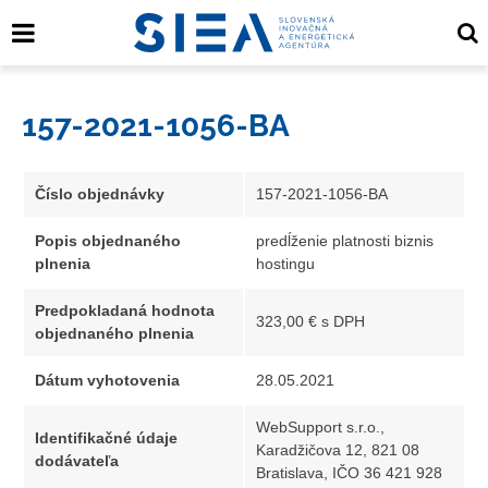
157-2021-1056-BA
Číslo objednávky
157-2021-1056-BA
Popis objednaného
predĺženie platnosti biznis
plnenia
hostingu
Predpokladaná hodnota
323,00 € s DPH
objednaného plnenia
Dátum vyhotovenia
28.05.2021
WebSupport s.r.o.,
Identifikačné údaje
Karadžičova 12, 821 08
dodávateľa
Bratislava, IČO 36 421 928