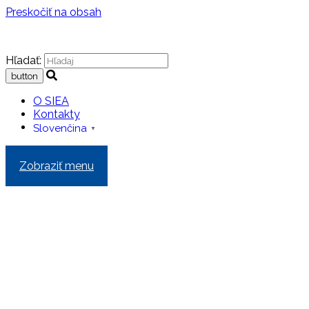
Preskočiť na obsah
Hľadať:
O SIEA
Kontakty
Slovenčina
▼
Zobraziť menu