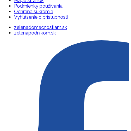
Mapa stránok
Podmienky používania
Ochrana súkromia
Vyhlásenie o prístupnosti
zelenadomacnostiam.sk
zelenapodnikom.sk