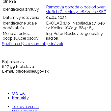
plnenia
Rámcová dohoda o poskytovaní
Identifikácia zmluvy
služieb Č. zmluvy: 28/2020/SEČ
Dátum vyhotovenia
04.04.2022
Identifikačné údaje
EKOLAB s.r.o., Napájadlá 17, 040
dodávateľa
12 Košice, IČO: 31 684 165
Meno a funkcia
Ing. Peter Blaškovitš, generálny
podpisujúcej osoby
riaditeľ
Späť na celý zoznam objednávok
Bajkalská 27
827 99 Bratislava
E-mail: office@siea.gov.sk
O SIEA
Kontakty
Textová verzia