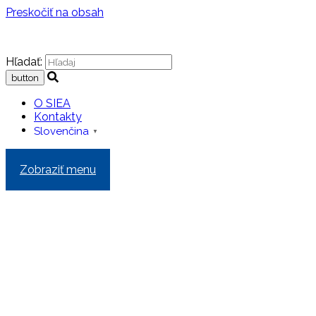
Preskočiť na obsah
Hľadať:
O SIEA
Kontakty
Slovenčina
▼
Zobraziť menu