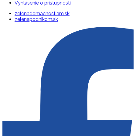
Vyhlásenie o prístupnosti
zelenadomacnostiam.sk
zelenapodnikom.sk