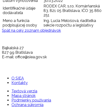
Dátum vyhotovenia
30.03.2022
RODEX CAR, s.r.o. Komárňanská
Identifikačné údaje
83, 821 05 Bratislava, IČO 35 860
dodávateľa
251
Meno a funkcia
Ing. Lucia Melošová, riaditeľka
podpisujúcej osoby
sekcie rozpočtu a legislatívy
Späť na celý zoznam objednávok
Bajkalská 27
827 99 Bratislava
E-mail: office@siea.gov.sk
O SIEA
Kontakty
Textová verzia
Mapa stránok
Podmienky používania
Ochrana súkromia