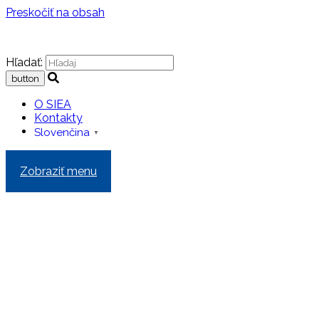
Preskočiť na obsah
Hľadať:
O SIEA
Kontakty
Slovenčina
▼
Zobraziť menu