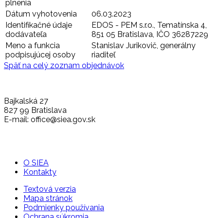
plnenia
Dátum vyhotovenia
06.03.2023
Identifikačné údaje
EDOS - PEM s.r.o., Tematínska 4,
dodávateľa
851 05 Bratislava, IČO 36287229
Meno a funkcia
Stanislav Jurikovič, generálny
podpisujúcej osoby
riaditeľ
Späť na celý zoznam objednávok
Bajkalská 27
827 99 Bratislava
E-mail: office@siea.gov.sk
O SIEA
Kontakty
Textová verzia
Mapa stránok
Podmienky používania
Ochrana súkromia