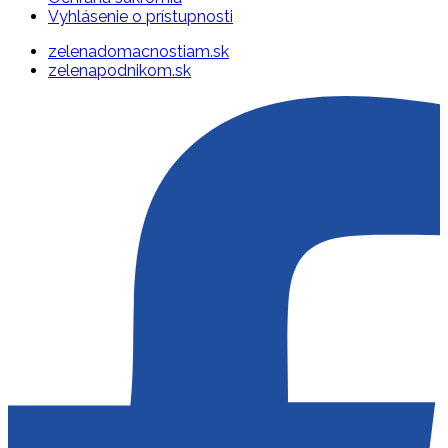
Vyhlásenie o prístupnosti
zelenadomacnostiam.sk
zelenapodnikom.sk