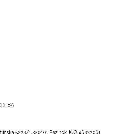
600-BA
Veltlínska 5223/1, 902 01 Pezinok, IČO 46332961