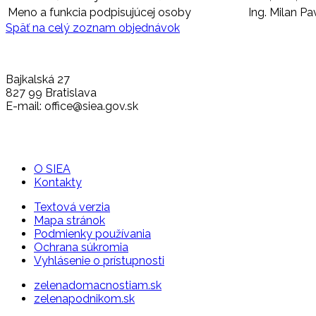
Meno a funkcia podpisujúcej osoby
Ing. Milan Pav
Späť na celý zoznam objednávok
Bajkalská 27
827 99 Bratislava
E-mail: office@siea.gov.sk
O SIEA
Kontakty
Textová verzia
Mapa stránok
Podmienky používania
Ochrana súkromia
Vyhlásenie o prístupnosti
zelenadomacnostiam.sk
zelenapodnikom.sk