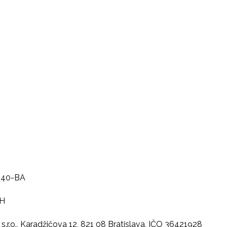
040-BA
PH
.r.o., Karadžičova 12, 821 08 Bratislava, IČO 36421928