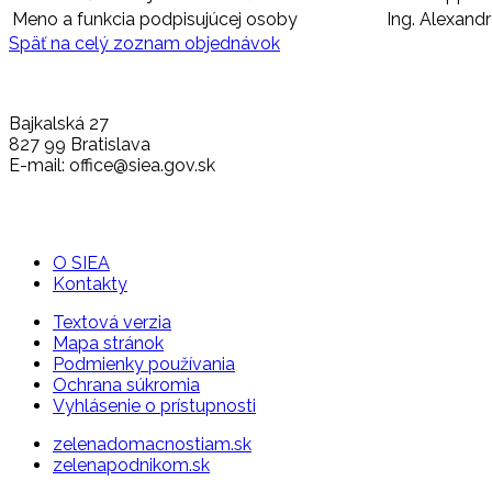
Meno a funkcia podpisujúcej osoby
Ing. Alexandr
Späť na celý zoznam objednávok
Bajkalská 27
827 99 Bratislava
E-mail: office@siea.gov.sk
O SIEA
Kontakty
Textová verzia
Mapa stránok
Podmienky používania
Ochrana súkromia
Vyhlásenie o prístupnosti
zelenadomacnostiam.sk
zelenapodnikom.sk