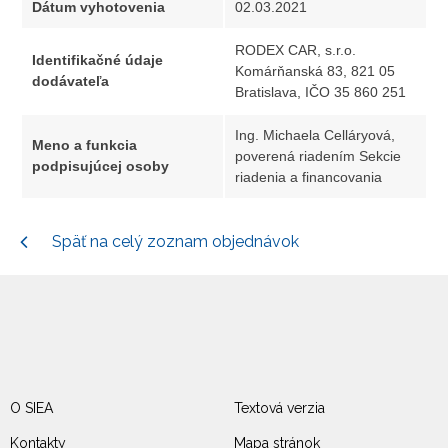
Dátum vyhotovenia
02.03.2021
RODEX CAR, s.r.o.
Identifikačné údaje
Komárňanská 83, 821 05
dodávateľa
Bratislava, IČO 35 860 251
Ing. Michaela Celláryová,
Meno a funkcia
poverená riadením Sekcie
podpisujúcej osoby
riadenia a financovania
Späť na celý zoznam objednávok
O SIEA
Textová verzia
Kontakty
Mapa stránok