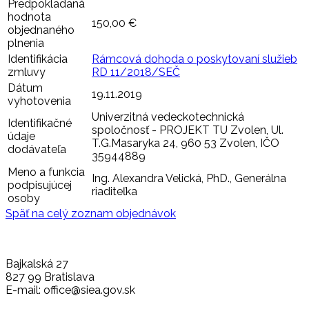
Predpokladaná
hodnota
150,00 €
objednaného
plnenia
Identifikácia
Rámcová dohoda o poskytovaní služieb
zmluvy
RD 11/2018/SEČ
Dátum
19.11.2019
vyhotovenia
Univerzitná vedeckotechnická
Identifikačné
spoločnosť - PROJEKT TU Zvolen, Ul.
údaje
T.G.Masaryka 24, 960 53 Zvolen, IČO
dodávateľa
35944889
Meno a funkcia
Ing. Alexandra Velická, PhD., Generálna
podpisujúcej
riaditeľka
osoby
Späť na celý zoznam objednávok
Bajkalská 27
827 99 Bratislava
E-mail: office@siea.gov.sk