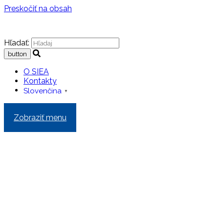
Preskočiť na obsah
Hľadať:
O SIEA
Kontakty
Slovenčina
▼
Zobraziť menu