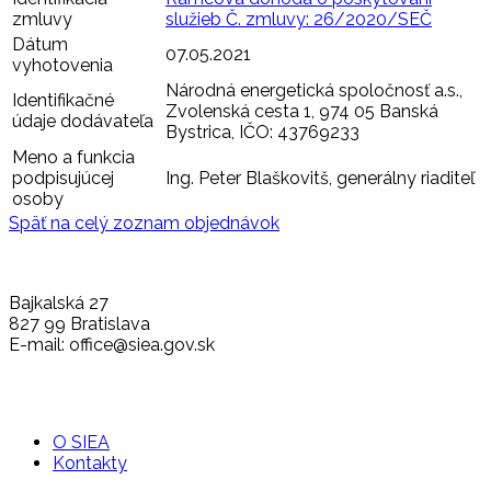
zmluvy
služieb Č. zmluvy: 26/2020/SEČ
Dátum
07.05.2021
vyhotovenia
Národná energetická spoločnosť a.s.,
Identifikačné
Zvolenská cesta 1, 974 05 Banská
údaje dodávateľa
Bystrica, IČO: 43769233
Meno a funkcia
podpisujúcej
Ing. Peter Blaškovitš, generálny riaditeľ
osoby
Späť na celý zoznam objednávok
Bajkalská 27
827 99 Bratislava
E-mail: office@siea.gov.sk
O SIEA
Kontakty