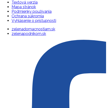
Textová verzia
Mapa stránok
Podmienky používania
Ochrana súkromia
Vyhlásenie o prístupnosti
zelenadomacnostiam.sk
zelenapodnikom.sk