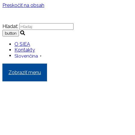
Preskočiť na obsah
Hľadať:
O SIEA
Kontakty
Slovenčina
▼
Zobraziť menu