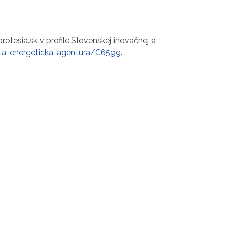
ofesia.sk v profile Slovenskej inovačnej a
a-a-energeticka-agentura/C6599
.