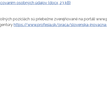
acovaním osobných údajov (docx, 23 kB)
oľných pozíciách sú priebežne zverejňované na portáli www.pr
agentúry
https://www.profesia.sk/praca/slovenska-inovacn