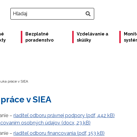
né
Bezplatné
Vzdelávanie a
Monit
kty
poradenstvo
skúšky
syst
uka práce v SIEA
práce v SIEA
anie –
riaditeľ odboru právnej podpory (pdf, 442 kB)
acovaním osobných údajov (docx, 23 kB)
anie –
riaditeľ odboru financovania (pdf, 153 kB)