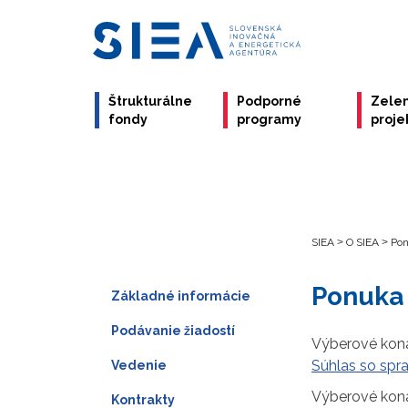
Štrukturálne
Podporné
Zele
fondy
programy
proje
SIEA
>
O SIEA
>
Pon
Ponuka 
Základné informácie
Podávanie žiadostí
Výberové kon
Súhlas so spr
Vedenie
Výberové kon
Kontrakty