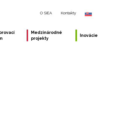
O SIEA
Kontakty
orovací
Medzinárodné
Inovácie
ém
projekty