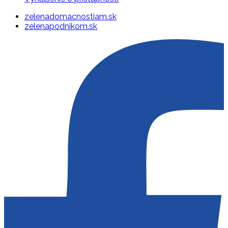
zelenadomacnostiam.sk
zelenapodnikom.sk