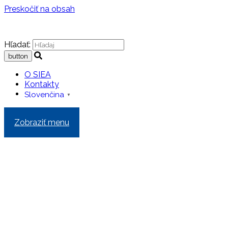
Preskočiť na obsah
Hľadať:
O SIEA
Kontakty
Slovenčina
▼
Zobraziť menu