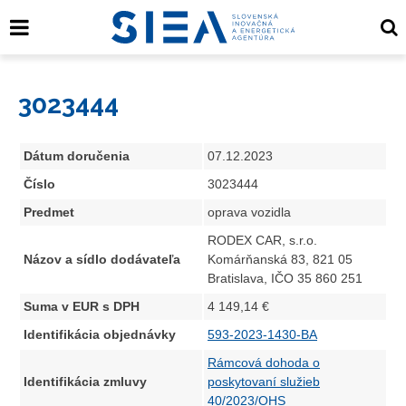
3023444
Dátum doručenia
07.12.2023
Číslo
3023444
Predmet
oprava vozidla
RODEX CAR, s.r.o.
Názov a sídlo dodávateľa
Komárňanská 83, 821 05
Bratislava, IČO 35 860 251
Suma v EUR s DPH
4 149,14 €
Identifikácia objednávky
593-2023-1430-BA
Rámcová dohoda o
Identifikácia zmluvy
poskytovaní služieb
40/2023/OHS