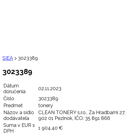
SIEA
>
3023389
3023389
Dátum
02.11.2023
doručenia
Číslo
3023389
Predmet
tonery
Názov a sídlo
CLEAN TONERY s.r.o., Za Hradbami 27,
dodávateľa
902 01 Pezinok, IČO: 35 891 866
Suma v EUR s
1 904,40 €
DPH