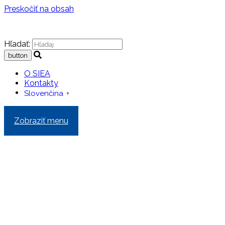
Preskočiť na obsah
Hľadať:
O SIEA
Kontakty
Slovenčina
▼
Zobraziť menu