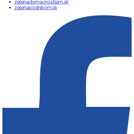
zelenadomacnostiam.sk
zelenapodnikom.sk