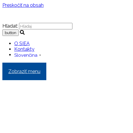
Preskočiť na obsah
Hľadať:
O SIEA
Kontakty
Slovenčina
▼
Zobraziť menu