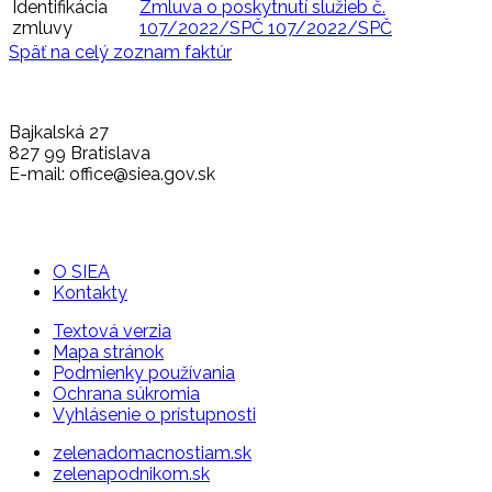
Identifikácia
Zmluva o poskytnutí služieb č.
zmluvy
107/2022/SPČ 107/2022/SPČ
Späť na celý zoznam faktúr
Bajkalská 27
827 99 Bratislava
E-mail: office@siea.gov.sk
O SIEA
Kontakty
Textová verzia
Mapa stránok
Podmienky používania
Ochrana súkromia
Vyhlásenie o prístupnosti
zelenadomacnostiam.sk
zelenapodnikom.sk