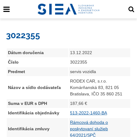
3022355
Dátum doručenia
13.12.2022
Číslo
3022355
Predmet
servis vozidla
RODEX CAR, s.r.o.
Názov a sídlo dodávateľa
Komárňanská 83, 821 05
Bratislava, IČO 35 860 251
Suma v EUR s DPH
187,66 €
Identifikácia objednávky
513-2022-1460-BA
Rámcová dohoda o
Identifikácia zmluvy
poskytovaní služieb
64/2021/SPČ