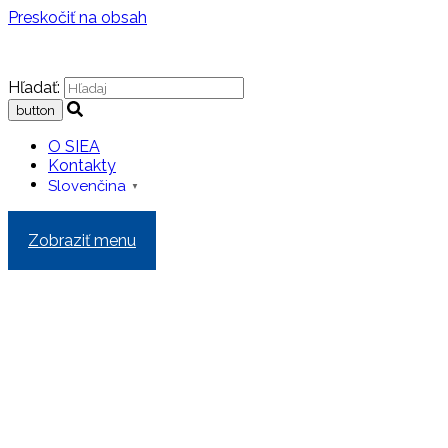
Preskočiť na obsah
Hľadať:
O SIEA
Kontakty
Slovenčina
▼
Zobraziť menu