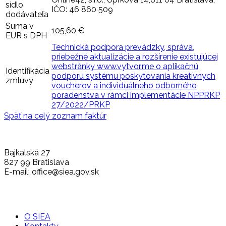
sídlo
IČO: 46 860 509
dodávateľa
Suma v
105,60 €
EUR s DPH
Technická podpora prevádzky, správa,
priebežné aktualizácie a rozšírenie existujúcej
webstránky www.vytvor.me o aplikačnú
Identifikácia
podporu systému poskytovania kreatívnych
zmluvy
voucherov a individuálneho odborného
poradenstva v rámci implementácie NPPRKP
27/2022/PRKP
Späť na celý zoznam faktúr
Bajkalská 27
827 99 Bratislava
E-mail: office@siea.gov.sk
O SIEA