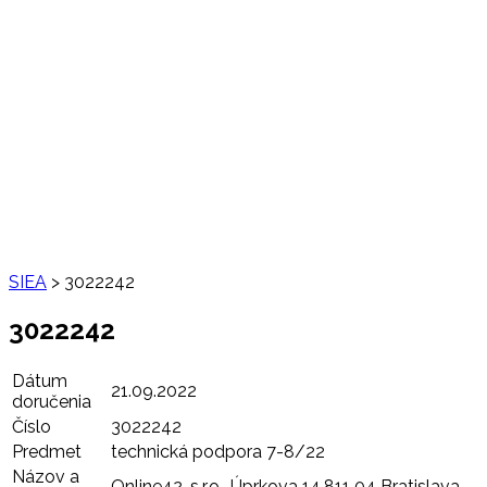
SIEA
>
3022242
3022242
Dátum
21.09.2022
doručenia
Číslo
3022242
Predmet
technická podpora 7-8/22
Názov a
Online42, s.r.o., Úprkova 14,811 04 Bratislava,