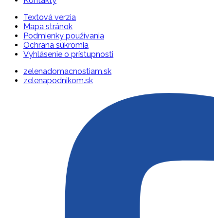
Kontakty
Textová verzia
Mapa stránok
Podmienky používania
Ochrana súkromia
Vyhlásenie o prístupnosti
zelenadomacnostiam.sk
zelenapodnikom.sk