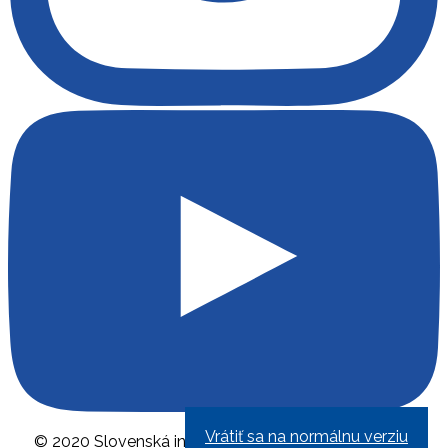
Vrátiť sa na normálnu verziu
© 2020 Slovenská inovačná a energetická agentúra