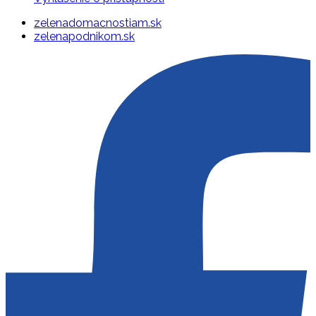
zelenadomacnostiam.sk
zelenapodnikom.sk