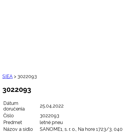
SIEA
>
3022093
3022093
Dátum
25.04.2022
doručenia
Číslo
3022093
Predmet
letné pneu
Názov a sídlo
SANOME1, s. r. o., Na hore 1723/3, 040