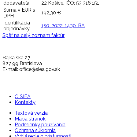
dodávateľa
22 Košice, IČO: 53 316 151
Suma v EUR s
192,30 €
DPH
Identifikácia
150-2022-1430-BA
objednávky
Späť na celý zoznam faktúr
Bajkalská 27
827 99 Bratislava
E-mail: office@siea.gov.sk
O SIEA
Kontakty
Textová verzia
Mapa stránok
Podmienky používania
Ochrana súkromia
Vyhlásenie o prístupnosti