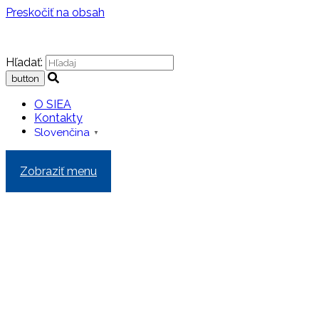
Preskočiť na obsah
Hľadať:
O SIEA
Kontakty
Slovenčina
▼
Zobraziť menu