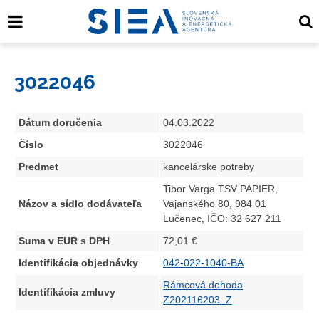
3022046
Dátum doručenia
04.03.2022
Číslo
3022046
Predmet
kancelárske potreby
Tibor Varga TSV PAPIER,
Názov a sídlo dodávateľa
Vajanského 80, 984 01
Lučenec, IČO: 32 627 211
Suma v EUR s DPH
72,01 €
Identifikácia objednávky
042-022-1040-BA
Rámcová dohoda
Identifikácia zmluvy
Z202116203_Z