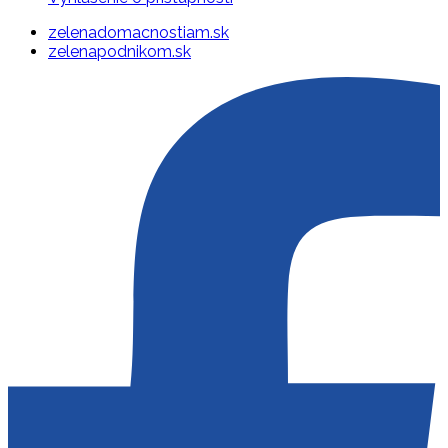
zelenadomacnostiam.sk
zelenapodnikom.sk