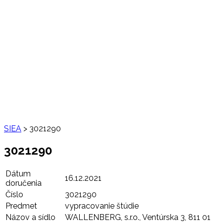
SIEA
>
3021290
3021290
Dátum
16.12.2021
doručenia
Číslo
3021290
Predmet
vypracovanie štúdie
Názov a sídlo
WALLENBERG, s.r.o., Ventúrska 3, 811 01