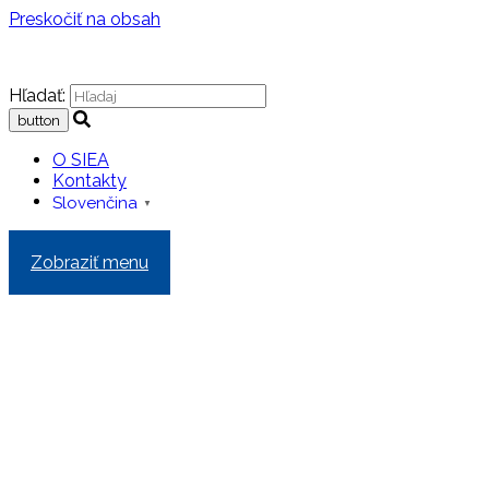
Preskočiť na obsah
Hľadať:
O SIEA
Kontakty
Slovenčina
▼
Zobraziť menu