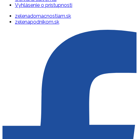
Vyhlásenie o prístupnosti
zelenadomacnostiam.sk
zelenapodnikom.sk