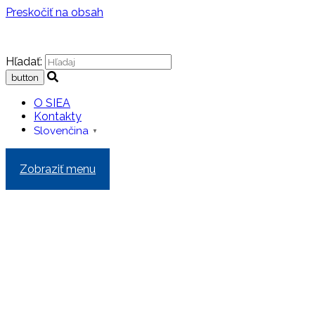
Preskočiť na obsah
Hľadať:
O SIEA
Kontakty
Slovenčina
▼
Zobraziť menu