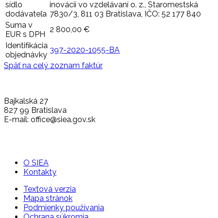
sídlo
inovácií vo vzdelávaní o. z., Staromestská
dodávateľa
7830/3, 811 03 Bratislava, IČO: 52 177 840
Suma v
2 800,00 €
EUR s DPH
Identifikácia
397-2020-1055-BA
objednávky
Späť na celý zoznam faktúr
Bajkalská 27
827 99 Bratislava
E-mail: office@siea.gov.sk
O SIEA
Kontakty
Textová verzia
Mapa stránok
Podmienky používania
Ochrana súkromia