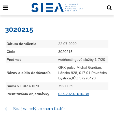
3020215
Dátum doručenia
22.07.2020
Číslo
3020215
Predmet
webhostingové služby 1-7/20
GFX-pulse Michal Gardian,
Názov a sídlo dodávateľa
Lánska 928, 017 01 Považská
Bystrica,IČO:37278428
Suma v EUR s DPH
792,00 €
Identifikácia objednávky
027-2020-1010-BA
Späť na celý zoznam faktúr