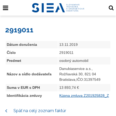
2919011
Dátum doručenia
13.11.2019
Číslo
2919011
Predmet
osobný automobil
Danubiaservice a.s.,
Názov a sídlo dodávateľa
Rožňavská 30, 821 04
Bratislava,IČO:31397549
Suma v EUR s DPH
13 893,74 €
Identifikácia zmluvy
Kúpna zmluva Z201925828_Z
Späť na celý zoznam faktúr