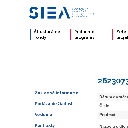
Štrukturálne
Podporné
Zele
fondy
programy
proje
262307
Základné informácie
Dátum doruče
Podávanie žiadostí
Číslo
Vedenie
Predmet
Kontrakty
Názov a sídlo