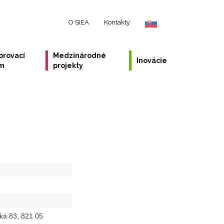
O SIEA
Kontakty
orovací
Medzinárodné
Inovácie
ém
projekty
ká 83, 821 05