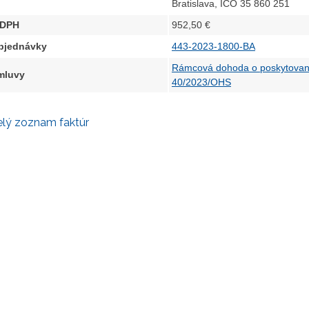
Bratislava, IČO 35 860 251
 DPH
952,50 €
objednávky
443-2023-1800-BA
Rámcová dohoda o poskytovaní
zmluvy
40/2023/OHS
elý zoznam faktúr