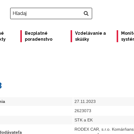
né
Bezplatné
Vzdelávanie a
Monit
kty
poradenstvo
skúšky
syst
3
nia
27.11.2023
2623073
STK a EK
RODEX CAR, s.r.o. Komárňans
 dodávateľa