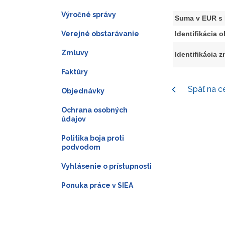
Výročné správy
Suma v EUR s
Verejné obstarávanie
Identifikácia 
Zmluvy
Identifikácia 
Faktúry
Späť na c
Objednávky
Ochrana osobných
údajov
Politika boja proti
podvodom
Vyhlásenie o prístupnosti
Ponuka práce v SIEA