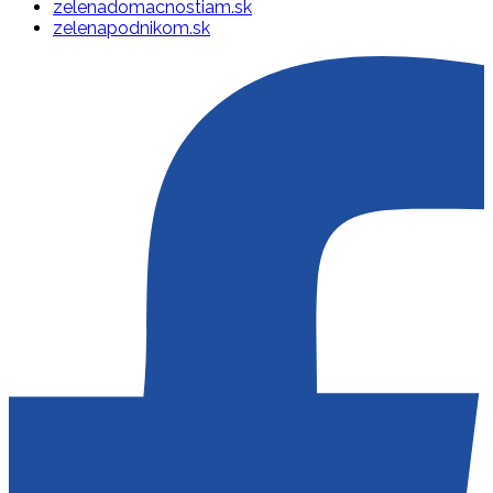
zelenadomacnostiam.sk
zelenapodnikom.sk