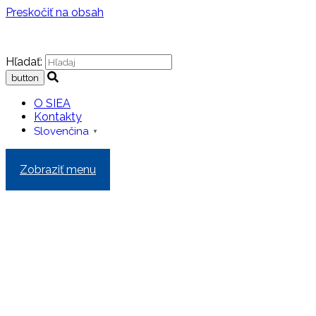
Preskočiť na obsah
Hľadať:
O SIEA
Kontakty
Slovenčina
▼
Zobraziť menu