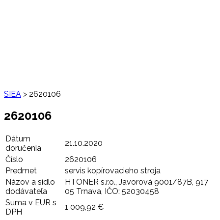
SIEA
>
2620106
2620106
Dátum
21.10.2020
doručenia
Číslo
2620106
Predmet
servis kopírovacieho stroja
Názov a sídlo
HTONER s.r.o., Javorová 9001/87B, 917
dodávateľa
05 Trnava, IČO: 52030458
Suma v EUR s
1 009,92 €
DPH