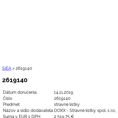
SIEA
>
2619140
2619140
Dátum doručenia
14.11.2019
Číslo
2619140
Predmet
stravné lístky
Názov a sídlo dodávateľa
DOXX - Stravné lístky, spol. s r.o
Suma v EUR s DPH
2 519,75 €