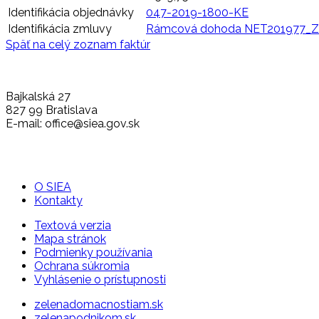
Identifikácia objednávky
047-2019-1800-KE
Identifikácia zmluvy
Rámcová dohoda NET201977_Z
Späť na celý zoznam faktúr
Bajkalská 27
827 99 Bratislava
E-mail: office@siea.gov.sk
O SIEA
Kontakty
Textová verzia
Mapa stránok
Podmienky používania
Ochrana súkromia
Vyhlásenie o prístupnosti
zelenadomacnostiam.sk
zelenapodnikom.sk