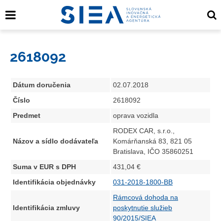
2618092
Dátum doručenia
02.07.2018
Číslo
2618092
Predmet
oprava vozidla
RODEX CAR, s.r.o.,
Názov a sídlo dodávateľa
Komárňanská 83, 821 05
Bratislava, IČO 35860251
Suma v EUR s DPH
431,04 €
Identifikácia objednávky
031-2018-1800-BB
Rámcová dohoda na
Identifikácia zmluvy
poskytnutie služieb
90/2015/SIEA