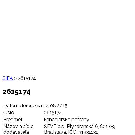
SIEA
>
2615174
2615174
Dátum doručenia
14.08.2015
Číslo
2615174
Predmet
kancelárske potreby
Názov a sídlo
ŠEVT a.s., Plynárenská 6, 821 09
dodávateľa
Bratislava, IČO: 31331131