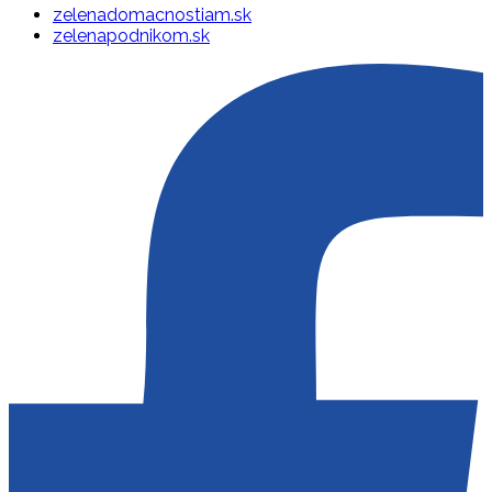
zelenadomacnostiam.sk
zelenapodnikom.sk