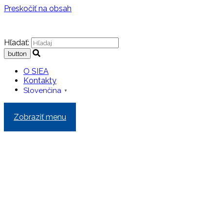
Preskočiť na obsah
Hľadať:
O SIEA
Kontakty
Slovenčina
▼
Zobraziť menu