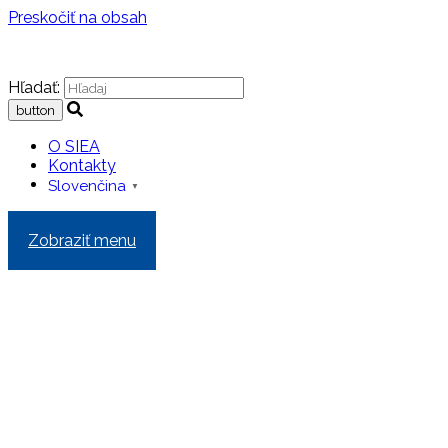
Preskočiť na obsah
Hľadať:
O SIEA
Kontakty
Slovenčina
▼
Zobraziť menu