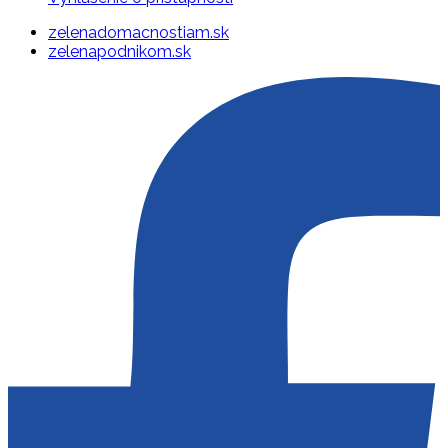
zelenadomacnostiam.sk
zelenapodnikom.sk