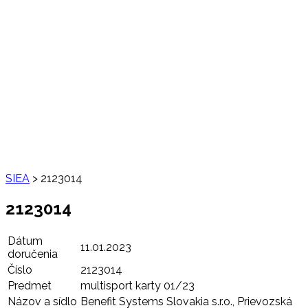
SIEA
>
2123014
2123014
Dátum
11.01.2023
doručenia
Číslo
2123014
Predmet
multisport karty 01/23
Názov a sídlo
Benefit Systems Slovakia s.r.o., Prievozská