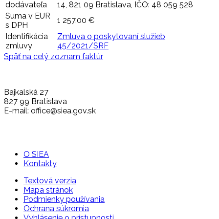
dodávateľa
14, 821 09 Bratislava, IČO: 48 059 528
Suma v EUR
1 257,00 €
s DPH
Identifikácia
Zmluva o poskytovaní služieb
zmluvy
45/2021/SRF
Späť na celý zoznam faktúr
Bajkalská 27
827 99 Bratislava
E-mail: office@siea.gov.sk
O SIEA
Kontakty
Textová verzia
Mapa stránok
Podmienky používania
Ochrana súkromia
Vyhlásenie o prístupnosti